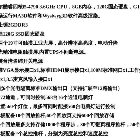
酷睿四核i5-4790 3.6GHz CPU，8GB内存，120G固态硬盘，G
畅运行MA3D软件和Wysiwyg3D软件高级渲染。
顿2GDDR3
120G SSD固态硬盘
置两个19寸可触摸工业大屏，高分辨率高亮度，电动升降
光精准电阻触摸屏,内置UPS不间断电源。
原装台湾名纬开关电源
VGA显示接口x1,标准HDMI显示接口x1,100M标准网口x1,工作
x1,3.5麦克风输入接口x1
标配6个光电隔离标准DMX输出口（支持扩展至12路输出）
3072通道，可同时控制568台16个通道电脑灯
内置560个灯位，最多可同时配接560台电脑灯进行控制
面板配备10个回放推杆,60个回放页支持600个回放存储
单个回放最多支持存储1000个程序步，30个可翻页程序推杆，5
：面板配备2个总控推杆，分别为亮度总控和速度总控