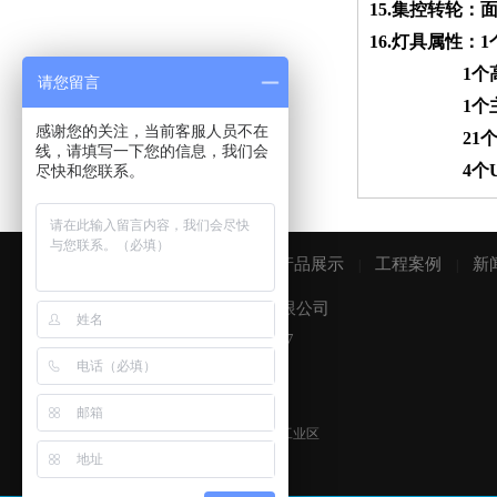
15.集控转轮：
16.灯具属性：
1个高精度主
请您留言
1个主控推杆（
感谢您的关注，当前客服人员不在
21个程序回
线，请填写一下您的信息，我们会
4个USB接
尽快和您联系。
网站首页
公司简介
产品展示
工程案例
新
|
|
|
|
广州市逸凡舞台灯光设备有限公司
微信手机同步：15920585607
18664807320
销售咨询：
陈小姐
邮箱：934836201@qq.com
地址：广州市白云区石井镇窖心村工业区