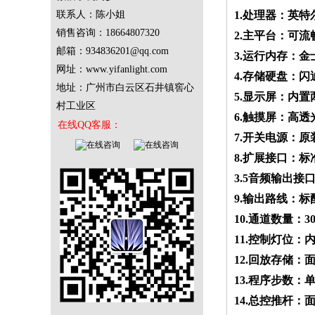
联系人：陈小姐
1.处理器：英特尔
销售咨询：
18664807320
2.主平台：可流
邮箱：934836201@qq.com
3.运行内存：金士
网址：www.yifanlight.com
4.存储硬盘：闪迪
地址：广州市白云区石井镇窖心
5.显示屏：内
村工业区
6.触摸屏：高透
在线QQ客服：
7.开关电源：
8.扩展接口：标准
3.5音频输出接口
9.输出路线：
10.通道数量：
11.控制灯位：
12.回放存储：
13.程序步数：
14.总控推杆