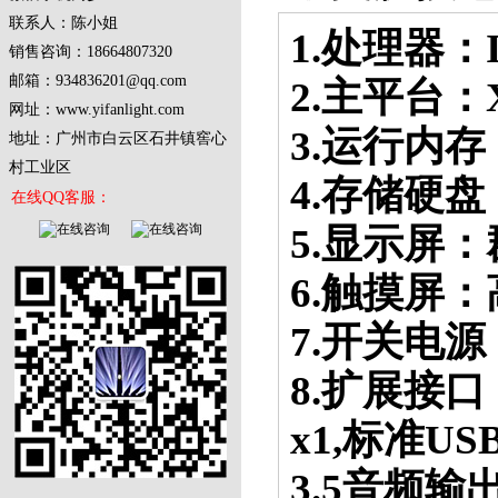
联系人：陈小姐
1.处理器：
销售咨询：
18664807320
邮箱：934836201@qq.com
2.主平台：
网址：www.yifanlight.com
3.运行内存
地址：广州市白云区石井镇窖心
村工业区
4.存储硬盘
在线QQ客服：
5.显示屏：
6.触摸屏
7.开关电
8.扩展接口
x1,标准US
3.5音频输